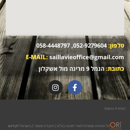
טלפון:
052-9279604, 058-4448797
E-MAIL:
saillavieoffice@gmail.com
כתובת:
הנמל 9 מרינה מול אשקלון
הצהרת נגישות
כל הזכויות שמורות לאורי תוכנה בע”מ
| החברה מספר 1 בישראל ל
קידום